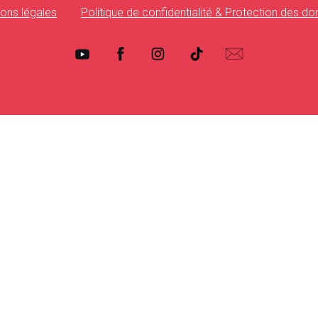
ons légales
Politique de confidentialité & Protection des d
MAGAZINE
HOTTRENDS
VANITYHAIR
WHO’SWHO