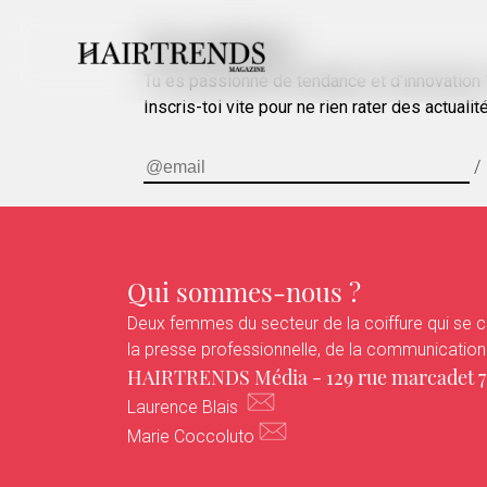
Newsletter
Tu es passionné de tendance et d'innovation ?
Inscris-toi vite pour ne rien rater des actualit
/
Qui sommes-nous ?
Deux femmes du secteur de la coiffure qui se cr
la presse professionnelle, de la communication et
HAIRTRENDS Média - 129 rue marcadet 75
Laurence Blais
Marie Coccoluto