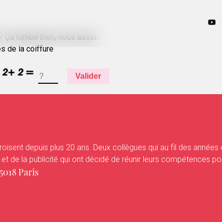
 Ça tombe bien, nous aussi...
és de la coiffure
Valider
oisent depuis plus 20 ans. Deux collègues qui au fil des années
 de la publicité qui ont décidé de réunir leurs compétences pour le
018 Paris