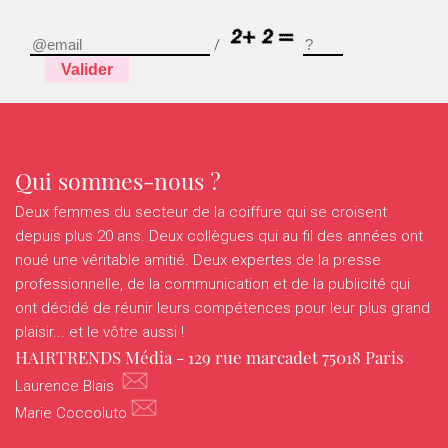
HOTTRENDS
/
VANITYHAIR
Valider
WHO’SWHO
Qui sommes-nous ?
Deux femmes du secteur de la coiffure qui se croisent
depuis plus 20 ans. Deux collègues qui au fil des années ont
noué une véritable amitié. Deux expertes de la presse
professionnelle, de la communication et de la publicité qui
ont décidé de réunir leurs compétences pour leur plus grand
plaisir... et le vôtre aussi !
HAIRTRENDS Média - 129 rue marcadet 75018 Paris
Laurence Blais
Marie Coccoluto