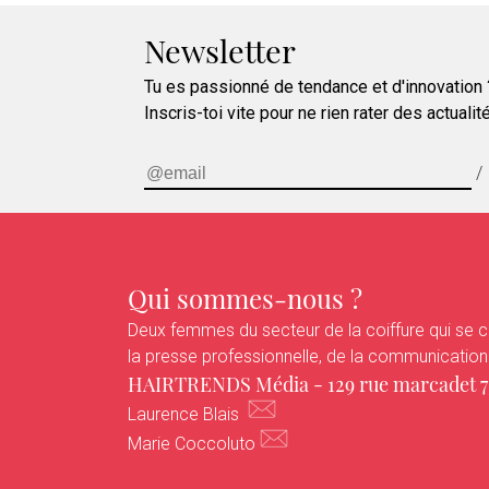
Newsletter
Tu es passionné de tendance et d'innovation ?
Inscris-toi vite pour ne rien rater des actualit
/
Qui sommes-nous ?
Deux femmes du secteur de la coiffure qui se cr
la presse professionnelle, de la communication et
HAIRTRENDS Média - 129 rue marcadet 75
Laurence Blais
Marie Coccoluto