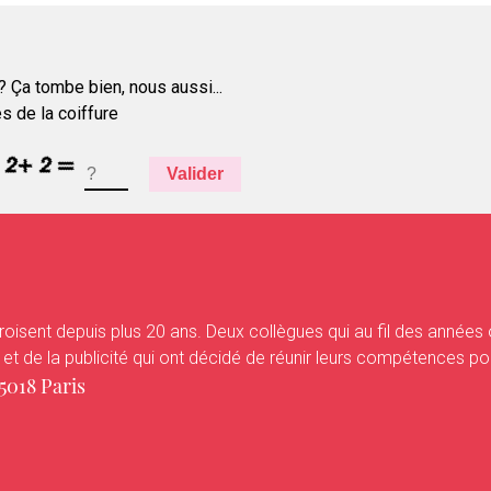
HOTTRENDS
 Ça tombe bien, nous aussi...
és de la coiffure
VANITYHAIR
Valider
WHO’SWHO
oisent depuis plus 20 ans. Deux collègues qui au fil des années
 de la publicité qui ont décidé de réunir leurs compétences pour le
018 Paris