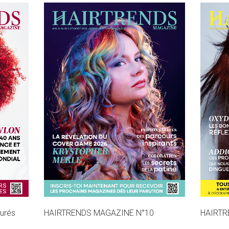
MAGAZINE
turés
HAIRTRENDS MAGAZINE N°10
HAIRTR